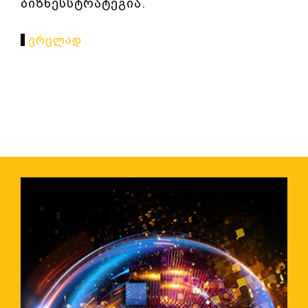
ბიზნესსტრატეგია.
Ვრცლად