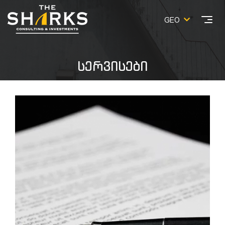
GEO
ᲡᲔᲠᲕᲘᲡᲔᲑᲘ