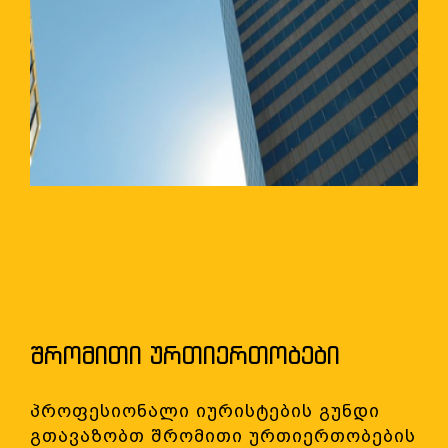
ᲨᲠᲝᲛᲘᲗᲘ ᲣᲠᲗᲘᲔᲠᲗᲝᲑᲔᲑᲘ
პროფესიონალი იურისტების გუნდი
გთავაზობთ შრომითი ურთიერთობების