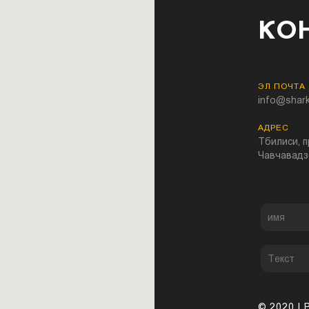
КО
ЭЛ ПОЧТА
info@shark
АДРЕС
Тбилиси, п
Чавчавадз
© 2020 |