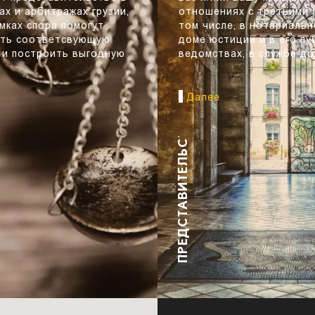
ах и арбитражах грузии,
отношениях с третьими 
амках спора помогут
том числе, в нотариальн
ать соответсвующую
доме юстиции и в его п
 и построить выгодную
ведомствах, в службе д
министерства фи
Далее
ПРЕДСТАВИТЕЛЬСТВО