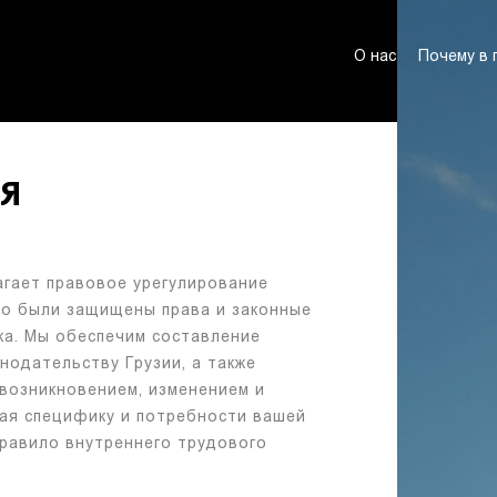
О нас
Почему в 
Я
гает правовое урегулирование
но были защищены права и законные
ка. Мы обеспечим составление
нодательству Грузии, а также
 возникновением, изменением и
ая специфику и потребности вашей
правило внутреннего трудового