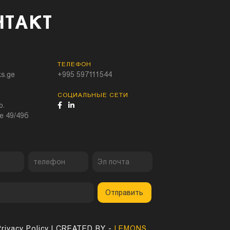
НТАКТ
ТЕЛЕФОН
s.ge
+995 597111544
СОЦИАЛЬНЫЕ СЕТИ
р.
е 49/49б
Отправить
Privacy Policy
| CREATED BY -
LEMONS