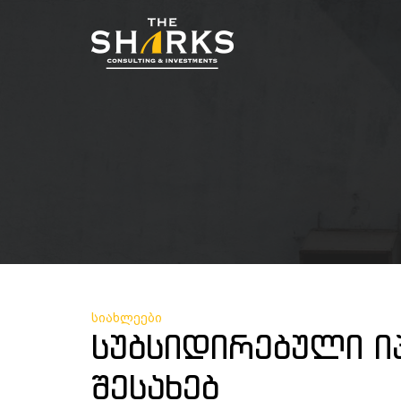
სიახლეები
ᲡᲣᲑᲡᲘᲓᲘᲠᲔᲑᲣᲚᲘ Ი
ᲨᲔᲡᲐᲮᲔᲑ