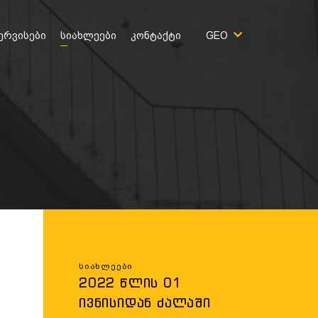
ერვისები
სიახლეები
კონტაქტი
GEO
Სიახლეები
2022 ᲬᲚᲘᲡ 01
ᲘᲕᲜᲘᲡᲘᲓᲐᲜ ᲫᲐᲚᲐᲨᲘ