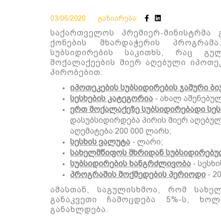
03/06/2020
გაზიარება:
საქართველოს
პრემიერ-მინისტრმა
ქონების მხარდაჭერის პროგრა
სუბსიდირების
საკითხს, რაც გუ
მოქალაქეების მიერ აღებული იპოთეკ
პირობებით:
იპოთეკების სუბსიდირების
ჯამური
ბი
სესხების კატეგორია
- ა
ხალ აშენებულ
ერთ მოქალაქეზე სუბსიდირებადი სეს
დასუბსიდირდება
პირ
ის მიერ აღებულ
აღემატება 200 000 ლარს;
სესხის ვალუტა
- ლარი;
სახელმწიფოს მხრიდან
სუბსიდირებ
უ
სუბსიდი
რების ხანგრძლივობა
-
სესხი
პროგრამის მოქმედების პერიოდი
- 2
ამასთან, საგულისხმოა, რომ
სახე
განაკვეთი ჩამოცდ
ებ
ა 5%
-ს, ხოლ
განახლდება.